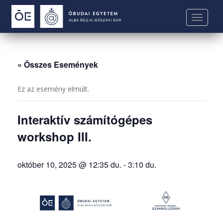
S
k
TOGGLE
i
p
t
o
« Összes Események
m
a
Ez az esemény elmúlt.
i
n
Interaktív számítógépes
c
o
workshop III.
n
t
október 10, 2025 @ 12:35 du.
-
3:10 du.
e
n
t